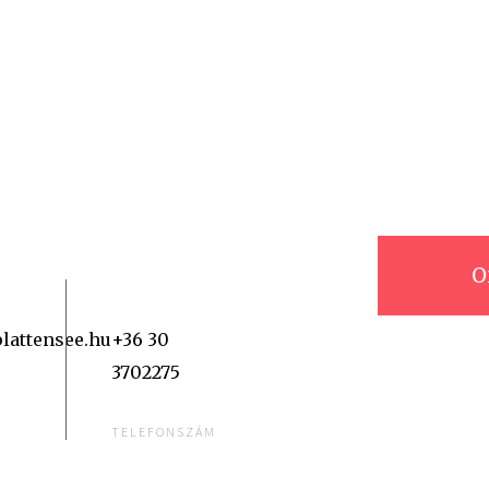
O
plattensee.hu
+36 30
3702275
TELEFONSZÁM