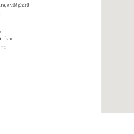
ra, a világhírű
.
2
km
 TÓ