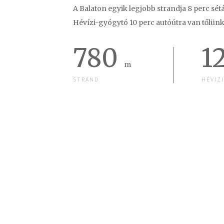
A Balaton egyik legjobb strandja 8 perc sétá
Hévízi-gyógytó 10 perc autóútra van tőlünk
780
1
m
STRAND
HÉVIZI