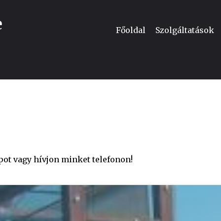
e
Főoldal
Szolgáltatások
apot vagy hívjon minket telefonon!